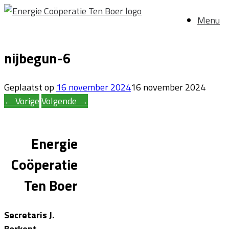
Ga
Menu
naar
de
inhoud
nijbegun-6
Geplaatst op
16 november 2024
16 november 2024
← Vorige
Volgende →
Energie
Coöperatie
Ten Boer
Secretaris J.
Borkent